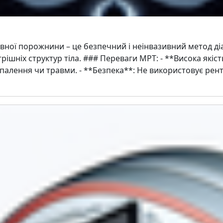
ної порожнини – це безпечний і неінвазивний метод діаг
шніх структур тіла. ### Переваги МРТ: - **Висока якість
апалення чи травми. - **Безпека**: Не використовує рен